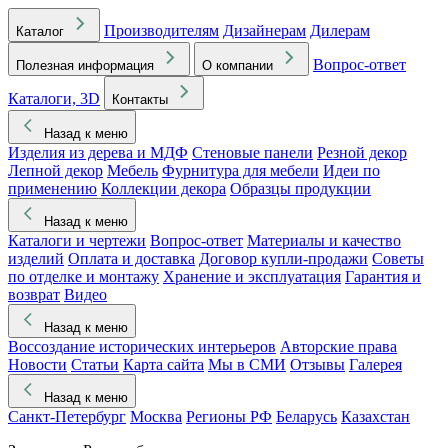
Производителям
Дизайнерам
Дилерам
Каталог
Вопрос-ответ
Полезная информация
О компании
Каталоги, 3D
Контакты
Назад к меню
Изделия из дерева и МДФ
Стеновые панели
Резной декор
Лепной декор
Мебель
Фурнитура для мебели
Идеи по
применению
Коллекции декора
Образцы продукции
Назад к меню
Каталоги и чертежи
Вопрос-ответ
Материалы и качество
изделий
Оплата и доставка
Договор купли-продажи
Советы
по отделке и монтажу
Хранение и эксплуатация
Гарантия и
возврат
Видео
Назад к меню
Воссоздание исторических интерьеров
Авторские права
Новости
Статьи
Карта сайта
Мы в СМИ
Отзывы
Галерея
Назад к меню
Санкт-Петербург
Москва
Регионы РФ
Беларусь
Казахстан