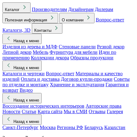
Производителям
Дизайнерам
Дилерам
Каталог
Вопрос-ответ
Полезная информация
О компании
Каталоги, 3D
Контакты
Назад к меню
Изделия из дерева и МДФ
Стеновые панели
Резной декор
Лепной декор
Мебель
Фурнитура для мебели
Идеи по
применению
Коллекции декора
Образцы продукции
Назад к меню
Каталоги и чертежи
Вопрос-ответ
Материалы и качество
изделий
Оплата и доставка
Договор купли-продажи
Советы
по отделке и монтажу
Хранение и эксплуатация
Гарантия и
возврат
Видео
Назад к меню
Воссоздание исторических интерьеров
Авторские права
Новости
Статьи
Карта сайта
Мы в СМИ
Отзывы
Галерея
Назад к меню
Санкт-Петербург
Москва
Регионы РФ
Беларусь
Казахстан