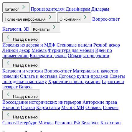
Производителям
Дизайнерам
Дилерам
Каталог
Вопрос-ответ
Полезная информация
О компании
Каталоги, 3D
Контакты
Назад к меню
Изделия из дерева и МДФ
Стеновые панели
Резной декор
Лепной декор
Мебель
Фурнитура для мебели
Идеи по
применению
Коллекции декора
Образцы продукции
Назад к меню
Каталоги и чертежи
Вопрос-ответ
Материалы и качество
изделий
Оплата и доставка
Договор купли-продажи
Советы
по отделке и монтажу
Хранение и эксплуатация
Гарантия и
возврат
Видео
Назад к меню
Воссоздание исторических интерьеров
Авторские права
Новости
Статьи
Карта сайта
Мы в СМИ
Отзывы
Галерея
Назад к меню
Санкт-Петербург
Москва
Регионы РФ
Беларусь
Казахстан