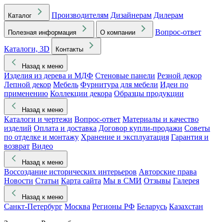
Производителям
Дизайнерам
Дилерам
Каталог
Вопрос-ответ
Полезная информация
О компании
Каталоги, 3D
Контакты
Назад к меню
Изделия из дерева и МДФ
Стеновые панели
Резной декор
Лепной декор
Мебель
Фурнитура для мебели
Идеи по
применению
Коллекции декора
Образцы продукции
Назад к меню
Каталоги и чертежи
Вопрос-ответ
Материалы и качество
изделий
Оплата и доставка
Договор купли-продажи
Советы
по отделке и монтажу
Хранение и эксплуатация
Гарантия и
возврат
Видео
Назад к меню
Воссоздание исторических интерьеров
Авторские права
Новости
Статьи
Карта сайта
Мы в СМИ
Отзывы
Галерея
Назад к меню
Санкт-Петербург
Москва
Регионы РФ
Беларусь
Казахстан