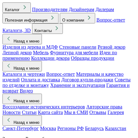
Производителям
Дизайнерам
Дилерам
Каталог
Вопрос-ответ
Полезная информация
О компании
Каталоги, 3D
Контакты
Назад к меню
Изделия из дерева и МДФ
Стеновые панели
Резной декор
Лепной декор
Мебель
Фурнитура для мебели
Идеи по
применению
Коллекции декора
Образцы продукции
Назад к меню
Каталоги и чертежи
Вопрос-ответ
Материалы и качество
изделий
Оплата и доставка
Договор купли-продажи
Советы
по отделке и монтажу
Хранение и эксплуатация
Гарантия и
возврат
Видео
Назад к меню
Воссоздание исторических интерьеров
Авторские права
Новости
Статьи
Карта сайта
Мы в СМИ
Отзывы
Галерея
Назад к меню
Санкт-Петербург
Москва
Регионы РФ
Беларусь
Казахстан