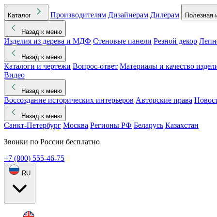
Производителям
Дизайнерам
Дилерам
Каталог
Полезная 
Назад к меню
Изделия из дерева и МДФ
Стеновые панели
Резной декор
Лепн
Назад к меню
Каталоги и чертежи
Вопрос-ответ
Материалы и качество издел
Видео
Назад к меню
Воссоздание исторических интерьеров
Авторские права
Новос
Назад к меню
Санкт-Петербург
Москва
Регионы РФ
Беларусь
Казахстан
Звонки по России бесплатно
+7 (800) 555-46-75
RU