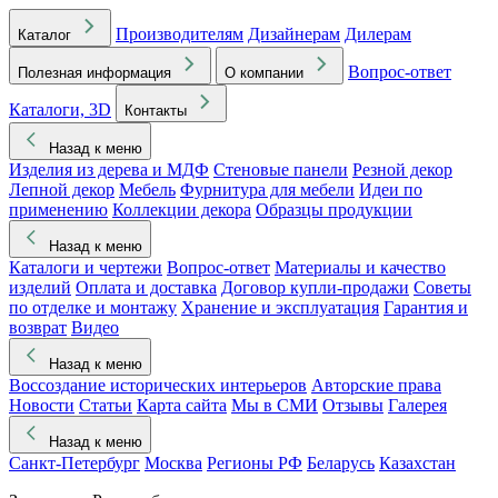
Производителям
Дизайнерам
Дилерам
Каталог
Вопрос-ответ
Полезная информация
О компании
Каталоги, 3D
Контакты
Назад к меню
Изделия из дерева и МДФ
Стеновые панели
Резной декор
Лепной декор
Мебель
Фурнитура для мебели
Идеи по
применению
Коллекции декора
Образцы продукции
Назад к меню
Каталоги и чертежи
Вопрос-ответ
Материалы и качество
изделий
Оплата и доставка
Договор купли-продажи
Советы
по отделке и монтажу
Хранение и эксплуатация
Гарантия и
возврат
Видео
Назад к меню
Воссоздание исторических интерьеров
Авторские права
Новости
Статьи
Карта сайта
Мы в СМИ
Отзывы
Галерея
Назад к меню
Санкт-Петербург
Москва
Регионы РФ
Беларусь
Казахстан