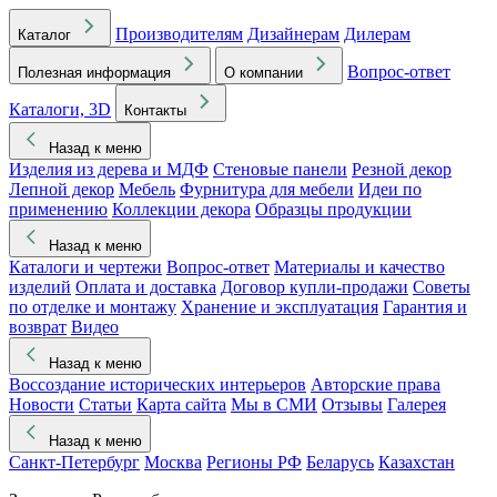
Производителям
Дизайнерам
Дилерам
Каталог
Вопрос-ответ
Полезная информация
О компании
Каталоги, 3D
Контакты
Назад к меню
Изделия из дерева и МДФ
Стеновые панели
Резной декор
Лепной декор
Мебель
Фурнитура для мебели
Идеи по
применению
Коллекции декора
Образцы продукции
Назад к меню
Каталоги и чертежи
Вопрос-ответ
Материалы и качество
изделий
Оплата и доставка
Договор купли-продажи
Советы
по отделке и монтажу
Хранение и эксплуатация
Гарантия и
возврат
Видео
Назад к меню
Воссоздание исторических интерьеров
Авторские права
Новости
Статьи
Карта сайта
Мы в СМИ
Отзывы
Галерея
Назад к меню
Санкт-Петербург
Москва
Регионы РФ
Беларусь
Казахстан