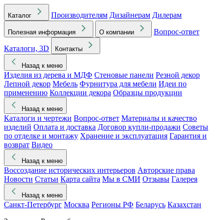
Производителям
Дизайнерам
Дилерам
Каталог
Вопрос-ответ
Полезная информация
О компании
Каталоги, 3D
Контакты
Назад к меню
Изделия из дерева и МДФ
Стеновые панели
Резной декор
Лепной декор
Мебель
Фурнитура для мебели
Идеи по
применению
Коллекции декора
Образцы продукции
Назад к меню
Каталоги и чертежи
Вопрос-ответ
Материалы и качество
изделий
Оплата и доставка
Договор купли-продажи
Советы
по отделке и монтажу
Хранение и эксплуатация
Гарантия и
возврат
Видео
Назад к меню
Воссоздание исторических интерьеров
Авторские права
Новости
Статьи
Карта сайта
Мы в СМИ
Отзывы
Галерея
Назад к меню
Санкт-Петербург
Москва
Регионы РФ
Беларусь
Казахстан