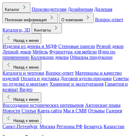
Производителям
Дизайнерам
Дилерам
Каталог
Вопрос-ответ
Полезная информация
О компании
Каталоги, 3D
Контакты
Назад к меню
Изделия из дерева и МДФ
Стеновые панели
Резной декор
Лепной декор
Мебель
Фурнитура для мебели
Идеи по
применению
Коллекции декора
Образцы продукции
Назад к меню
Каталоги и чертежи
Вопрос-ответ
Материалы и качество
изделий
Оплата и доставка
Договор купли-продажи
Советы
по отделке и монтажу
Хранение и эксплуатация
Гарантия и
возврат
Видео
Назад к меню
Воссоздание исторических интерьеров
Авторские права
Новости
Статьи
Карта сайта
Мы в СМИ
Отзывы
Галерея
Назад к меню
Санкт-Петербург
Москва
Регионы РФ
Беларусь
Казахстан