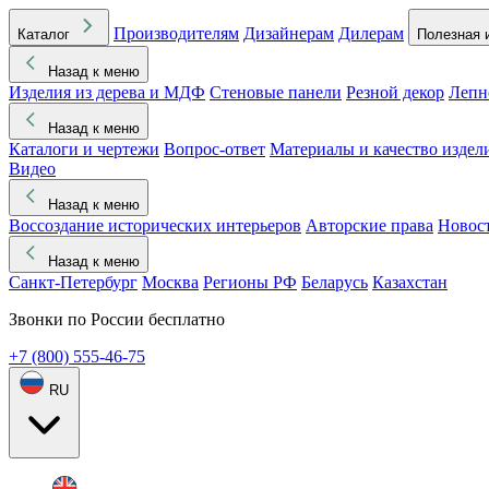
Производителям
Дизайнерам
Дилерам
Каталог
Полезная 
Назад к меню
Изделия из дерева и МДФ
Стеновые панели
Резной декор
Лепн
Назад к меню
Каталоги и чертежи
Вопрос-ответ
Материалы и качество издел
Видео
Назад к меню
Воссоздание исторических интерьеров
Авторские права
Новос
Назад к меню
Санкт-Петербург
Москва
Регионы РФ
Беларусь
Казахстан
Звонки по России бесплатно
+7 (800) 555-46-75
RU