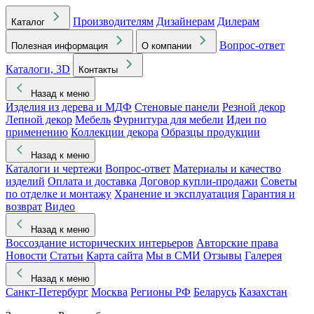
Производителям
Дизайнерам
Дилерам
Каталог
Вопрос-ответ
Полезная информация
О компании
Каталоги, 3D
Контакты
Назад к меню
Изделия из дерева и МДФ
Стеновые панели
Резной декор
Лепной декор
Мебель
Фурнитура для мебели
Идеи по
применению
Коллекции декора
Образцы продукции
Назад к меню
Каталоги и чертежи
Вопрос-ответ
Материалы и качество
изделий
Оплата и доставка
Договор купли-продажи
Советы
по отделке и монтажу
Хранение и эксплуатация
Гарантия и
возврат
Видео
Назад к меню
Воссоздание исторических интерьеров
Авторские права
Новости
Статьи
Карта сайта
Мы в СМИ
Отзывы
Галерея
Назад к меню
Санкт-Петербург
Москва
Регионы РФ
Беларусь
Казахстан