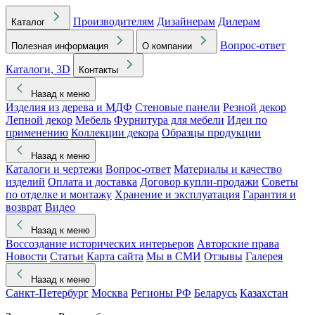
Производителям
Дизайнерам
Дилерам
Каталог
Вопрос-ответ
Полезная информация
О компании
Каталоги, 3D
Контакты
Назад к меню
Изделия из дерева и МДФ
Стеновые панели
Резной декор
Лепной декор
Мебель
Фурнитура для мебели
Идеи по
применению
Коллекции декора
Образцы продукции
Назад к меню
Каталоги и чертежи
Вопрос-ответ
Материалы и качество
изделий
Оплата и доставка
Договор купли-продажи
Советы
по отделке и монтажу
Хранение и эксплуатация
Гарантия и
возврат
Видео
Назад к меню
Воссоздание исторических интерьеров
Авторские права
Новости
Статьи
Карта сайта
Мы в СМИ
Отзывы
Галерея
Назад к меню
Санкт-Петербург
Москва
Регионы РФ
Беларусь
Казахстан