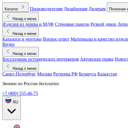
Производителям
Дизайнерам
Дилерам
Каталог
Полезная 
Назад к меню
Изделия из дерева и МДФ
Стеновые панели
Резной декор
Лепн
Назад к меню
Каталоги и чертежи
Вопрос-ответ
Материалы и качество издел
Видео
Назад к меню
Воссоздание исторических интерьеров
Авторские права
Новос
Назад к меню
Санкт-Петербург
Москва
Регионы РФ
Беларусь
Казахстан
Звонки по России бесплатно
+7 (800) 555-46-75
RU