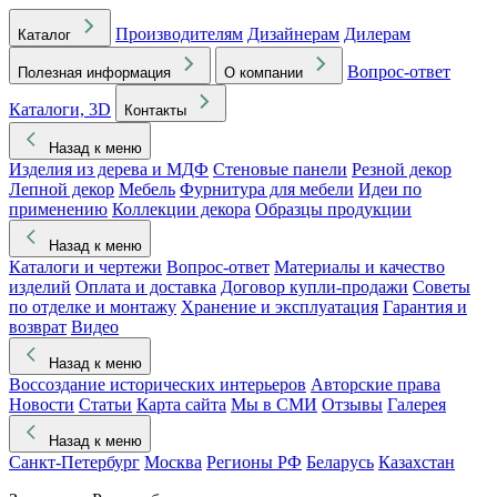
Производителям
Дизайнерам
Дилерам
Каталог
Вопрос-ответ
Полезная информация
О компании
Каталоги, 3D
Контакты
Назад к меню
Изделия из дерева и МДФ
Стеновые панели
Резной декор
Лепной декор
Мебель
Фурнитура для мебели
Идеи по
применению
Коллекции декора
Образцы продукции
Назад к меню
Каталоги и чертежи
Вопрос-ответ
Материалы и качество
изделий
Оплата и доставка
Договор купли-продажи
Советы
по отделке и монтажу
Хранение и эксплуатация
Гарантия и
возврат
Видео
Назад к меню
Воссоздание исторических интерьеров
Авторские права
Новости
Статьи
Карта сайта
Мы в СМИ
Отзывы
Галерея
Назад к меню
Санкт-Петербург
Москва
Регионы РФ
Беларусь
Казахстан