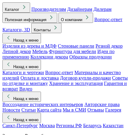
Производителям
Дизайнерам
Дилерам
Каталог
Вопрос-ответ
Полезная информация
О компании
Каталоги, 3D
Контакты
Назад к меню
Изделия из дерева и МДФ
Стеновые панели
Резной декор
Лепной декор
Мебель
Фурнитура для мебели
Идеи по
применению
Коллекции декора
Образцы продукции
Назад к меню
Каталоги и чертежи
Вопрос-ответ
Материалы и качество
изделий
Оплата и доставка
Договор купли-продажи
Советы
по отделке и монтажу
Хранение и эксплуатация
Гарантия и
возврат
Видео
Назад к меню
Воссоздание исторических интерьеров
Авторские права
Новости
Статьи
Карта сайта
Мы в СМИ
Отзывы
Галерея
Назад к меню
Санкт-Петербург
Москва
Регионы РФ
Беларусь
Казахстан