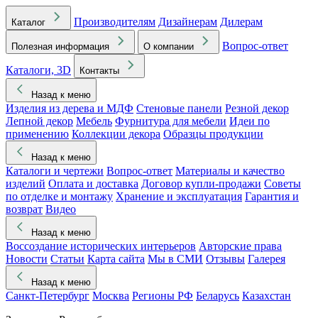
Производителям
Дизайнерам
Дилерам
Каталог
Вопрос-ответ
Полезная информация
О компании
Каталоги, 3D
Контакты
Назад к меню
Изделия из дерева и МДФ
Стеновые панели
Резной декор
Лепной декор
Мебель
Фурнитура для мебели
Идеи по
применению
Коллекции декора
Образцы продукции
Назад к меню
Каталоги и чертежи
Вопрос-ответ
Материалы и качество
изделий
Оплата и доставка
Договор купли-продажи
Советы
по отделке и монтажу
Хранение и эксплуатация
Гарантия и
возврат
Видео
Назад к меню
Воссоздание исторических интерьеров
Авторские права
Новости
Статьи
Карта сайта
Мы в СМИ
Отзывы
Галерея
Назад к меню
Санкт-Петербург
Москва
Регионы РФ
Беларусь
Казахстан