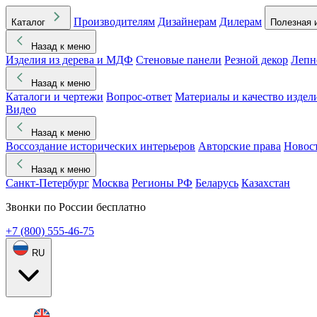
Производителям
Дизайнерам
Дилерам
Каталог
Полезная 
Назад к меню
Изделия из дерева и МДФ
Стеновые панели
Резной декор
Лепн
Назад к меню
Каталоги и чертежи
Вопрос-ответ
Материалы и качество издел
Видео
Назад к меню
Воссоздание исторических интерьеров
Авторские права
Новос
Назад к меню
Санкт-Петербург
Москва
Регионы РФ
Беларусь
Казахстан
Звонки по России бесплатно
+7 (800) 555-46-75
RU