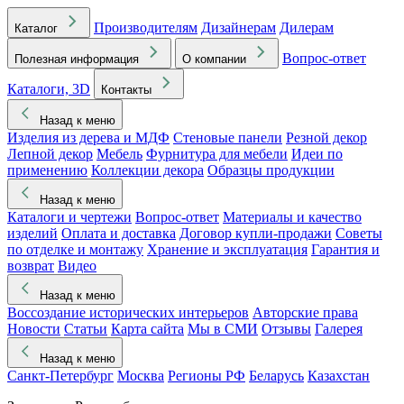
Производителям
Дизайнерам
Дилерам
Каталог
Вопрос-ответ
Полезная информация
О компании
Каталоги, 3D
Контакты
Назад к меню
Изделия из дерева и МДФ
Стеновые панели
Резной декор
Лепной декор
Мебель
Фурнитура для мебели
Идеи по
применению
Коллекции декора
Образцы продукции
Назад к меню
Каталоги и чертежи
Вопрос-ответ
Материалы и качество
изделий
Оплата и доставка
Договор купли-продажи
Советы
по отделке и монтажу
Хранение и эксплуатация
Гарантия и
возврат
Видео
Назад к меню
Воссоздание исторических интерьеров
Авторские права
Новости
Статьи
Карта сайта
Мы в СМИ
Отзывы
Галерея
Назад к меню
Санкт-Петербург
Москва
Регионы РФ
Беларусь
Казахстан