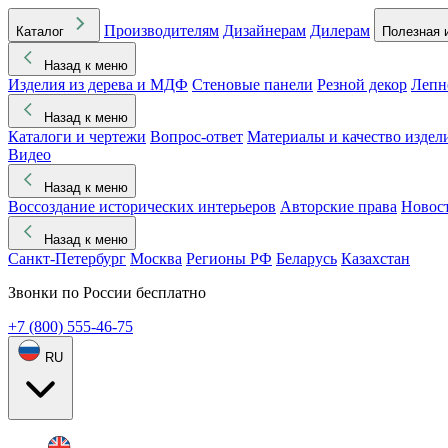
Производителям
Дизайнерам
Дилерам
Каталог
Полезная 
Назад к меню
Изделия из дерева и МДФ
Стеновые панели
Резной декор
Лепн
Назад к меню
Каталоги и чертежи
Вопрос-ответ
Материалы и качество издел
Видео
Назад к меню
Воссоздание исторических интерьеров
Авторские права
Новос
Назад к меню
Санкт-Петербург
Москва
Регионы РФ
Беларусь
Казахстан
Звонки по России бесплатно
+7 (800) 555-46-75
RU