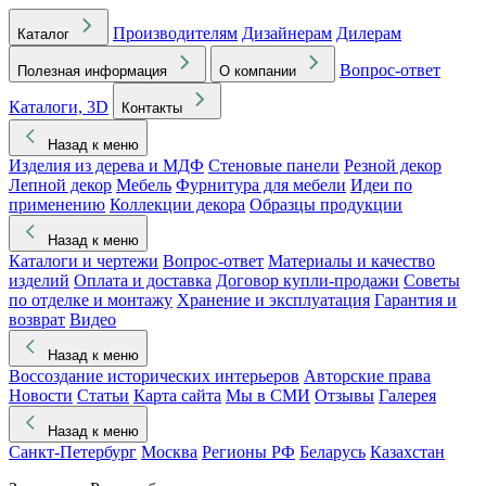
Производителям
Дизайнерам
Дилерам
Каталог
Вопрос-ответ
Полезная информация
О компании
Каталоги, 3D
Контакты
Назад к меню
Изделия из дерева и МДФ
Стеновые панели
Резной декор
Лепной декор
Мебель
Фурнитура для мебели
Идеи по
применению
Коллекции декора
Образцы продукции
Назад к меню
Каталоги и чертежи
Вопрос-ответ
Материалы и качество
изделий
Оплата и доставка
Договор купли-продажи
Советы
по отделке и монтажу
Хранение и эксплуатация
Гарантия и
возврат
Видео
Назад к меню
Воссоздание исторических интерьеров
Авторские права
Новости
Статьи
Карта сайта
Мы в СМИ
Отзывы
Галерея
Назад к меню
Санкт-Петербург
Москва
Регионы РФ
Беларусь
Казахстан