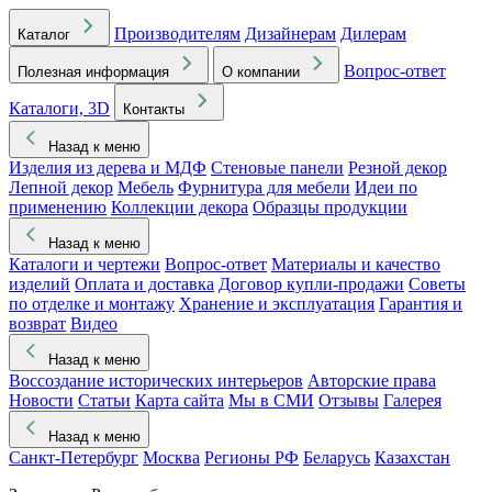
Производителям
Дизайнерам
Дилерам
Каталог
Вопрос-ответ
Полезная информация
О компании
Каталоги, 3D
Контакты
Назад к меню
Изделия из дерева и МДФ
Стеновые панели
Резной декор
Лепной декор
Мебель
Фурнитура для мебели
Идеи по
применению
Коллекции декора
Образцы продукции
Назад к меню
Каталоги и чертежи
Вопрос-ответ
Материалы и качество
изделий
Оплата и доставка
Договор купли-продажи
Советы
по отделке и монтажу
Хранение и эксплуатация
Гарантия и
возврат
Видео
Назад к меню
Воссоздание исторических интерьеров
Авторские права
Новости
Статьи
Карта сайта
Мы в СМИ
Отзывы
Галерея
Назад к меню
Санкт-Петербург
Москва
Регионы РФ
Беларусь
Казахстан