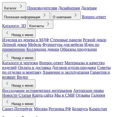
Производителям
Дизайнерам
Дилерам
Каталог
Вопрос-ответ
Полезная информация
О компании
Каталоги, 3D
Контакты
Назад к меню
Изделия из дерева и МДФ
Стеновые панели
Резной декор
Лепной декор
Мебель
Фурнитура для мебели
Идеи по
применению
Коллекции декора
Образцы продукции
Назад к меню
Каталоги и чертежи
Вопрос-ответ
Материалы и качество
изделий
Оплата и доставка
Договор купли-продажи
Советы
по отделке и монтажу
Хранение и эксплуатация
Гарантия и
возврат
Видео
Назад к меню
Воссоздание исторических интерьеров
Авторские права
Новости
Статьи
Карта сайта
Мы в СМИ
Отзывы
Галерея
Назад к меню
Санкт-Петербург
Москва
Регионы РФ
Беларусь
Казахстан