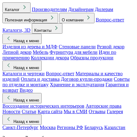
Производителям
Дизайнерам
Дилерам
Каталог
Вопрос-ответ
Полезная информация
О компании
Каталоги, 3D
Контакты
Назад к меню
Изделия из дерева и МДФ
Стеновые панели
Резной декор
Лепной декор
Мебель
Фурнитура для мебели
Идеи по
применению
Коллекции декора
Образцы продукции
Назад к меню
Каталоги и чертежи
Вопрос-ответ
Материалы и качество
изделий
Оплата и доставка
Договор купли-продажи
Советы
по отделке и монтажу
Хранение и эксплуатация
Гарантия и
возврат
Видео
Назад к меню
Воссоздание исторических интерьеров
Авторские права
Новости
Статьи
Карта сайта
Мы в СМИ
Отзывы
Галерея
Назад к меню
Санкт-Петербург
Москва
Регионы РФ
Беларусь
Казахстан