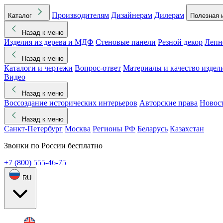
Производителям
Дизайнерам
Дилерам
Каталог
Полезная 
Назад к меню
Изделия из дерева и МДФ
Стеновые панели
Резной декор
Лепн
Назад к меню
Каталоги и чертежи
Вопрос-ответ
Материалы и качество издел
Видео
Назад к меню
Воссоздание исторических интерьеров
Авторские права
Новос
Назад к меню
Санкт-Петербург
Москва
Регионы РФ
Беларусь
Казахстан
Звонки по России бесплатно
+7 (800) 555-46-75
RU