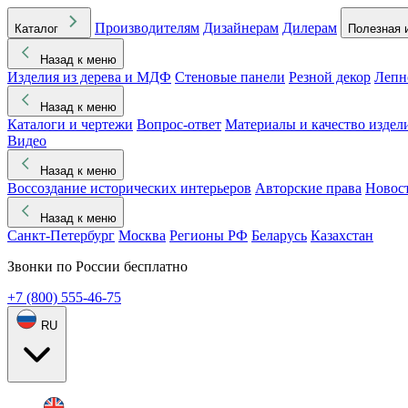
Производителям
Дизайнерам
Дилерам
Каталог
Полезная 
Назад к меню
Изделия из дерева и МДФ
Стеновые панели
Резной декор
Лепн
Назад к меню
Каталоги и чертежи
Вопрос-ответ
Материалы и качество издел
Видео
Назад к меню
Воссоздание исторических интерьеров
Авторские права
Новос
Назад к меню
Санкт-Петербург
Москва
Регионы РФ
Беларусь
Казахстан
Звонки по России бесплатно
+7 (800) 555-46-75
RU