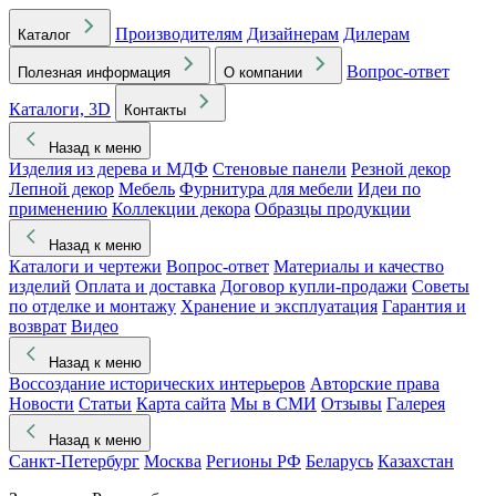
Производителям
Дизайнерам
Дилерам
Каталог
Вопрос-ответ
Полезная информация
О компании
Каталоги, 3D
Контакты
Назад к меню
Изделия из дерева и МДФ
Стеновые панели
Резной декор
Лепной декор
Мебель
Фурнитура для мебели
Идеи по
применению
Коллекции декора
Образцы продукции
Назад к меню
Каталоги и чертежи
Вопрос-ответ
Материалы и качество
изделий
Оплата и доставка
Договор купли-продажи
Советы
по отделке и монтажу
Хранение и эксплуатация
Гарантия и
возврат
Видео
Назад к меню
Воссоздание исторических интерьеров
Авторские права
Новости
Статьи
Карта сайта
Мы в СМИ
Отзывы
Галерея
Назад к меню
Санкт-Петербург
Москва
Регионы РФ
Беларусь
Казахстан