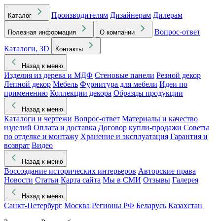
Производителям
Дизайнерам
Дилерам
Каталог
Вопрос-ответ
Полезная информация
О компании
Каталоги, 3D
Контакты
Назад к меню
Изделия из дерева и МДФ
Стеновые панели
Резной декор
Лепной декор
Мебель
Фурнитура для мебели
Идеи по
применению
Коллекции декора
Образцы продукции
Назад к меню
Каталоги и чертежи
Вопрос-ответ
Материалы и качество
изделий
Оплата и доставка
Договор купли-продажи
Советы
по отделке и монтажу
Хранение и эксплуатация
Гарантия и
возврат
Видео
Назад к меню
Воссоздание исторических интерьеров
Авторские права
Новости
Статьи
Карта сайта
Мы в СМИ
Отзывы
Галерея
Назад к меню
Санкт-Петербург
Москва
Регионы РФ
Беларусь
Казахстан