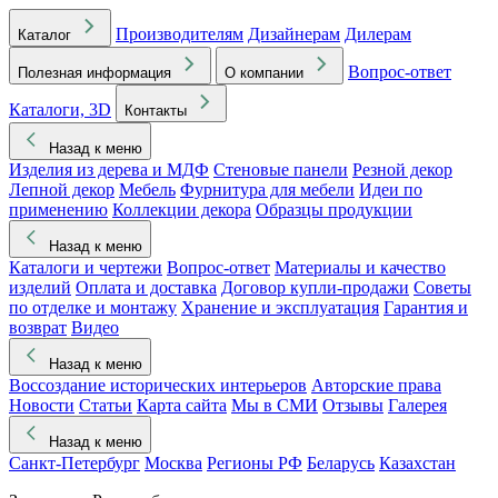
Производителям
Дизайнерам
Дилерам
Каталог
Вопрос-ответ
Полезная информация
О компании
Каталоги, 3D
Контакты
Назад к меню
Изделия из дерева и МДФ
Стеновые панели
Резной декор
Лепной декор
Мебель
Фурнитура для мебели
Идеи по
применению
Коллекции декора
Образцы продукции
Назад к меню
Каталоги и чертежи
Вопрос-ответ
Материалы и качество
изделий
Оплата и доставка
Договор купли-продажи
Советы
по отделке и монтажу
Хранение и эксплуатация
Гарантия и
возврат
Видео
Назад к меню
Воссоздание исторических интерьеров
Авторские права
Новости
Статьи
Карта сайта
Мы в СМИ
Отзывы
Галерея
Назад к меню
Санкт-Петербург
Москва
Регионы РФ
Беларусь
Казахстан