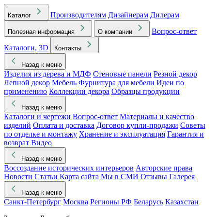
Производителям
Дизайнерам
Дилерам
Каталог
Вопрос-ответ
Полезная информация
О компании
Каталоги, 3D
Контакты
Назад к меню
Изделия из дерева и МДФ
Стеновые панели
Резной декор
Лепной декор
Мебель
Фурнитура для мебели
Идеи по
применению
Коллекции декора
Образцы продукции
Назад к меню
Каталоги и чертежи
Вопрос-ответ
Материалы и качество
изделий
Оплата и доставка
Договор купли-продажи
Советы
по отделке и монтажу
Хранение и эксплуатация
Гарантия и
возврат
Видео
Назад к меню
Воссоздание исторических интерьеров
Авторские права
Новости
Статьи
Карта сайта
Мы в СМИ
Отзывы
Галерея
Назад к меню
Санкт-Петербург
Москва
Регионы РФ
Беларусь
Казахстан