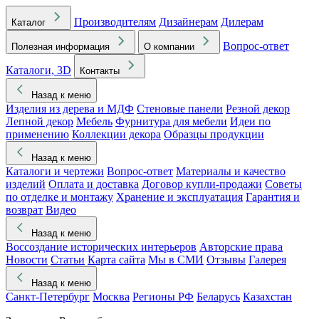
Производителям
Дизайнерам
Дилерам
Каталог
Вопрос-ответ
Полезная информация
О компании
Каталоги, 3D
Контакты
Назад к меню
Изделия из дерева и МДФ
Стеновые панели
Резной декор
Лепной декор
Мебель
Фурнитура для мебели
Идеи по
применению
Коллекции декора
Образцы продукции
Назад к меню
Каталоги и чертежи
Вопрос-ответ
Материалы и качество
изделий
Оплата и доставка
Договор купли-продажи
Советы
по отделке и монтажу
Хранение и эксплуатация
Гарантия и
возврат
Видео
Назад к меню
Воссоздание исторических интерьеров
Авторские права
Новости
Статьи
Карта сайта
Мы в СМИ
Отзывы
Галерея
Назад к меню
Санкт-Петербург
Москва
Регионы РФ
Беларусь
Казахстан