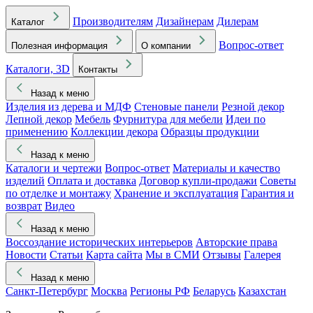
Производителям
Дизайнерам
Дилерам
Каталог
Вопрос-ответ
Полезная информация
О компании
Каталоги, 3D
Контакты
Назад к меню
Изделия из дерева и МДФ
Стеновые панели
Резной декор
Лепной декор
Мебель
Фурнитура для мебели
Идеи по
применению
Коллекции декора
Образцы продукции
Назад к меню
Каталоги и чертежи
Вопрос-ответ
Материалы и качество
изделий
Оплата и доставка
Договор купли-продажи
Советы
по отделке и монтажу
Хранение и эксплуатация
Гарантия и
возврат
Видео
Назад к меню
Воссоздание исторических интерьеров
Авторские права
Новости
Статьи
Карта сайта
Мы в СМИ
Отзывы
Галерея
Назад к меню
Санкт-Петербург
Москва
Регионы РФ
Беларусь
Казахстан