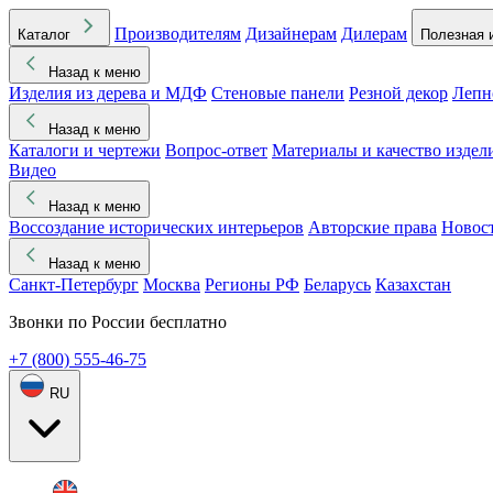
Производителям
Дизайнерам
Дилерам
Каталог
Полезная 
Назад к меню
Изделия из дерева и МДФ
Стеновые панели
Резной декор
Лепн
Назад к меню
Каталоги и чертежи
Вопрос-ответ
Материалы и качество издел
Видео
Назад к меню
Воссоздание исторических интерьеров
Авторские права
Новос
Назад к меню
Санкт-Петербург
Москва
Регионы РФ
Беларусь
Казахстан
Звонки по России бесплатно
+7 (800) 555-46-75
RU