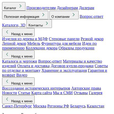
Производителям
Дизайнерам
Дилерам
Каталог
Вопрос-ответ
Полезная информация
О компании
Каталоги, 3D
Контакты
Назад к меню
Изделия из дерева и МДФ
Стеновые панели
Резной декор
Лепной декор
Мебель
Фурнитура для мебели
Идеи по
применению
Коллекции декора
Образцы продукции
Назад к меню
Каталоги и чертежи
Вопрос-ответ
Материалы и качество
изделий
Оплата и доставка
Договор купли-продажи
Советы
по отделке и монтажу
Хранение и эксплуатация
Гарантия и
возврат
Видео
Назад к меню
Воссоздание исторических интерьеров
Авторские права
Новости
Статьи
Карта сайта
Мы в СМИ
Отзывы
Галерея
Назад к меню
Санкт-Петербург
Москва
Регионы РФ
Беларусь
Казахстан