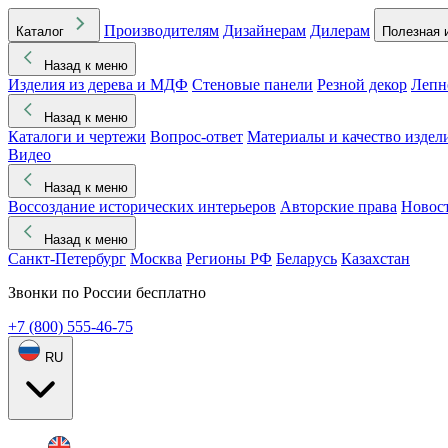
Производителям
Дизайнерам
Дилерам
Каталог
Полезная 
Назад к меню
Изделия из дерева и МДФ
Стеновые панели
Резной декор
Лепн
Назад к меню
Каталоги и чертежи
Вопрос-ответ
Материалы и качество издел
Видео
Назад к меню
Воссоздание исторических интерьеров
Авторские права
Новос
Назад к меню
Санкт-Петербург
Москва
Регионы РФ
Беларусь
Казахстан
Звонки по России бесплатно
+7 (800) 555-46-75
RU