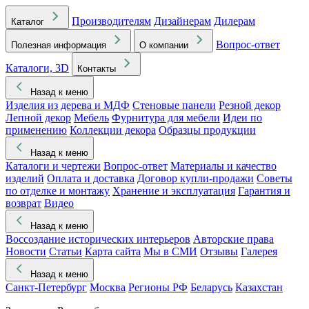
Производителям
Дизайнерам
Дилерам
Каталог
Вопрос-ответ
Полезная информация
О компании
Каталоги, 3D
Контакты
Назад к меню
Изделия из дерева и МДФ
Стеновые панели
Резной декор
Лепной декор
Мебель
Фурнитура для мебели
Идеи по
применению
Коллекции декора
Образцы продукции
Назад к меню
Каталоги и чертежи
Вопрос-ответ
Материалы и качество
изделий
Оплата и доставка
Договор купли-продажи
Советы
по отделке и монтажу
Хранение и эксплуатация
Гарантия и
возврат
Видео
Назад к меню
Воссоздание исторических интерьеров
Авторские права
Новости
Статьи
Карта сайта
Мы в СМИ
Отзывы
Галерея
Назад к меню
Санкт-Петербург
Москва
Регионы РФ
Беларусь
Казахстан