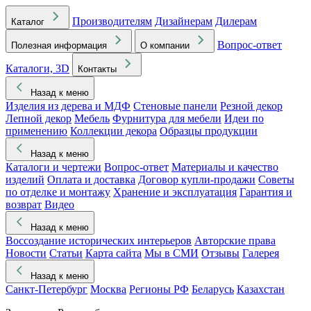
Производителям
Дизайнерам
Дилерам
Каталог
Вопрос-ответ
Полезная информация
О компании
Каталоги, 3D
Контакты
Назад к меню
Изделия из дерева и МДФ
Стеновые панели
Резной декор
Лепной декор
Мебель
Фурнитура для мебели
Идеи по
применению
Коллекции декора
Образцы продукции
Назад к меню
Каталоги и чертежи
Вопрос-ответ
Материалы и качество
изделий
Оплата и доставка
Договор купли-продажи
Советы
по отделке и монтажу
Хранение и эксплуатация
Гарантия и
возврат
Видео
Назад к меню
Воссоздание исторических интерьеров
Авторские права
Новости
Статьи
Карта сайта
Мы в СМИ
Отзывы
Галерея
Назад к меню
Санкт-Петербург
Москва
Регионы РФ
Беларусь
Казахстан