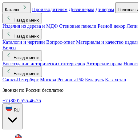
Производителям
Дизайнерам
Дилерам
Каталог
Полезная 
Назад к меню
Изделия из дерева и МДФ
Стеновые панели
Резной декор
Лепн
Назад к меню
Каталоги и чертежи
Вопрос-ответ
Материалы и качество издел
Видео
Назад к меню
Воссоздание исторических интерьеров
Авторские права
Новос
Назад к меню
Санкт-Петербург
Москва
Регионы РФ
Беларусь
Казахстан
Звонки по России бесплатно
+7 (800) 555-46-75
RU