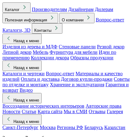
Производителям
Дизайнерам
Дилерам
Каталог
Вопрос-ответ
Полезная информация
О компании
Каталоги, 3D
Контакты
Назад к меню
Изделия из дерева и МДФ
Стеновые панели
Резной декор
Лепной декор
Мебель
Фурнитура для мебели
Идеи по
применению
Коллекции декора
Образцы продукции
Назад к меню
Каталоги и чертежи
Вопрос-ответ
Материалы и качество
изделий
Оплата и доставка
Договор купли-продажи
Советы
по отделке и монтажу
Хранение и эксплуатация
Гарантия и
возврат
Видео
Назад к меню
Воссоздание исторических интерьеров
Авторские права
Новости
Статьи
Карта сайта
Мы в СМИ
Отзывы
Галерея
Назад к меню
Санкт-Петербург
Москва
Регионы РФ
Беларусь
Казахстан