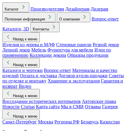
Производителям
Дизайнерам
Дилерам
Каталог
Вопрос-ответ
Полезная информация
О компании
Каталоги, 3D
Контакты
Назад к меню
Изделия из дерева и МДФ
Стеновые панели
Резной декор
Лепной декор
Мебель
Фурнитура для мебели
Идеи по
применению
Коллекции декора
Образцы продукции
Назад к меню
Каталоги и чертежи
Вопрос-ответ
Материалы и качество
изделий
Оплата и доставка
Договор купли-продажи
Советы
по отделке и монтажу
Хранение и эксплуатация
Гарантия и
возврат
Видео
Назад к меню
Воссоздание исторических интерьеров
Авторские права
Новости
Статьи
Карта сайта
Мы в СМИ
Отзывы
Галерея
Назад к меню
Санкт-Петербург
Москва
Регионы РФ
Беларусь
Казахстан