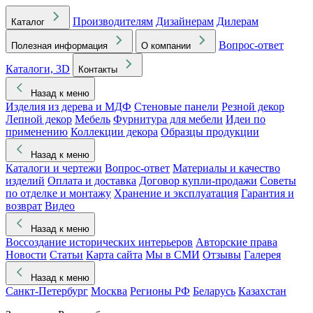
Производителям
Дизайнерам
Дилерам
Каталог
Вопрос-ответ
Полезная информация
О компании
Каталоги, 3D
Контакты
Назад к меню
Изделия из дерева и МДФ
Стеновые панели
Резной декор
Лепной декор
Мебель
Фурнитура для мебели
Идеи по
применению
Коллекции декора
Образцы продукции
Назад к меню
Каталоги и чертежи
Вопрос-ответ
Материалы и качество
изделий
Оплата и доставка
Договор купли-продажи
Советы
по отделке и монтажу
Хранение и эксплуатация
Гарантия и
возврат
Видео
Назад к меню
Воссоздание исторических интерьеров
Авторские права
Новости
Статьи
Карта сайта
Мы в СМИ
Отзывы
Галерея
Назад к меню
Санкт-Петербург
Москва
Регионы РФ
Беларусь
Казахстан