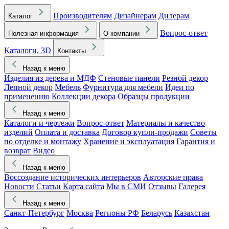
Производителям
Дизайнерам
Дилерам
Каталог
Вопрос-ответ
Полезная информация
О компании
Каталоги, 3D
Контакты
Назад к меню
Изделия из дерева и МДФ
Стеновые панели
Резной декор
Лепной декор
Мебель
Фурнитура для мебели
Идеи по
применению
Коллекции декора
Образцы продукции
Назад к меню
Каталоги и чертежи
Вопрос-ответ
Материалы и качество
изделий
Оплата и доставка
Договор купли-продажи
Советы
по отделке и монтажу
Хранение и эксплуатация
Гарантия и
возврат
Видео
Назад к меню
Воссоздание исторических интерьеров
Авторские права
Новости
Статьи
Карта сайта
Мы в СМИ
Отзывы
Галерея
Назад к меню
Санкт-Петербург
Москва
Регионы РФ
Беларусь
Казахстан