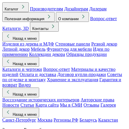
Производителям
Дизайнерам
Дилерам
Каталог
Вопрос-ответ
Полезная информация
О компании
Каталоги, 3D
Контакты
Назад к меню
Изделия из дерева и МДФ
Стеновые панели
Резной декор
Лепной декор
Мебель
Фурнитура для мебели
Идеи по
применению
Коллекции декора
Образцы продукции
Назад к меню
Каталоги и чертежи
Вопрос-ответ
Материалы и качество
изделий
Оплата и доставка
Договор купли-продажи
Советы
по отделке и монтажу
Хранение и эксплуатация
Гарантия и
возврат
Видео
Назад к меню
Воссоздание исторических интерьеров
Авторские права
Новости
Статьи
Карта сайта
Мы в СМИ
Отзывы
Галерея
Назад к меню
Санкт-Петербург
Москва
Регионы РФ
Беларусь
Казахстан