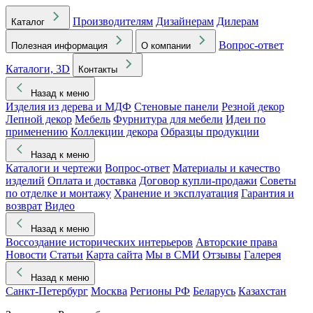
Производителям
Дизайнерам
Дилерам
Каталог
Вопрос-ответ
Полезная информация
О компании
Каталоги, 3D
Контакты
Назад к меню
Изделия из дерева и МДФ
Стеновые панели
Резной декор
Лепной декор
Мебель
Фурнитура для мебели
Идеи по
применению
Коллекции декора
Образцы продукции
Назад к меню
Каталоги и чертежи
Вопрос-ответ
Материалы и качество
изделий
Оплата и доставка
Договор купли-продажи
Советы
по отделке и монтажу
Хранение и эксплуатация
Гарантия и
возврат
Видео
Назад к меню
Воссоздание исторических интерьеров
Авторские права
Новости
Статьи
Карта сайта
Мы в СМИ
Отзывы
Галерея
Назад к меню
Санкт-Петербург
Москва
Регионы РФ
Беларусь
Казахстан