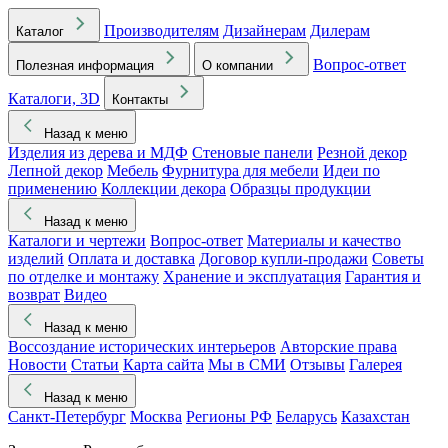
Производителям
Дизайнерам
Дилерам
Каталог
Вопрос-ответ
Полезная информация
О компании
Каталоги, 3D
Контакты
Назад к меню
Изделия из дерева и МДФ
Стеновые панели
Резной декор
Лепной декор
Мебель
Фурнитура для мебели
Идеи по
применению
Коллекции декора
Образцы продукции
Назад к меню
Каталоги и чертежи
Вопрос-ответ
Материалы и качество
изделий
Оплата и доставка
Договор купли-продажи
Советы
по отделке и монтажу
Хранение и эксплуатация
Гарантия и
возврат
Видео
Назад к меню
Воссоздание исторических интерьеров
Авторские права
Новости
Статьи
Карта сайта
Мы в СМИ
Отзывы
Галерея
Назад к меню
Санкт-Петербург
Москва
Регионы РФ
Беларусь
Казахстан