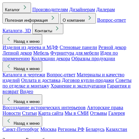
Производителям
Дизайнерам
Дилерам
Каталог
Вопрос-ответ
Полезная информация
О компании
Каталоги, 3D
Контакты
Назад к меню
Изделия из дерева и МДФ
Стеновые панели
Резной декор
Лепной декор
Мебель
Фурнитура для мебели
Идеи по
применению
Коллекции декора
Образцы продукции
Назад к меню
Каталоги и чертежи
Вопрос-ответ
Материалы и качество
изделий
Оплата и доставка
Договор купли-продажи
Советы
по отделке и монтажу
Хранение и эксплуатация
Гарантия и
возврат
Видео
Назад к меню
Воссоздание исторических интерьеров
Авторские права
Новости
Статьи
Карта сайта
Мы в СМИ
Отзывы
Галерея
Назад к меню
Санкт-Петербург
Москва
Регионы РФ
Беларусь
Казахстан