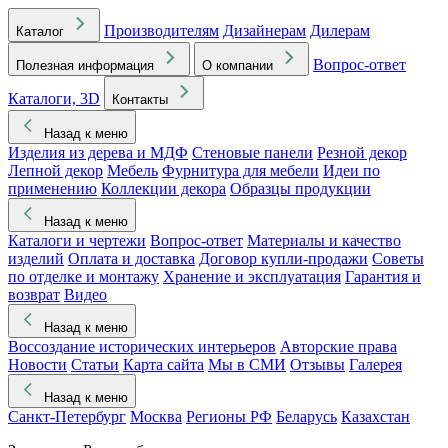
Производителям
Дизайнерам
Дилерам
Каталог
Вопрос-ответ
Полезная информация
О компании
Каталоги, 3D
Контакты
Назад к меню
Изделия из дерева и МДФ
Стеновые панели
Резной декор
Лепной декор
Мебель
Фурнитура для мебели
Идеи по
применению
Коллекции декора
Образцы продукции
Назад к меню
Каталоги и чертежи
Вопрос-ответ
Материалы и качество
изделий
Оплата и доставка
Договор купли-продажи
Советы
по отделке и монтажу
Хранение и эксплуатация
Гарантия и
возврат
Видео
Назад к меню
Воссоздание исторических интерьеров
Авторские права
Новости
Статьи
Карта сайта
Мы в СМИ
Отзывы
Галерея
Назад к меню
Санкт-Петербург
Москва
Регионы РФ
Беларусь
Казахстан