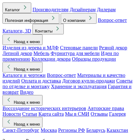
Производителям
Дизайнерам
Дилерам
Каталог
Вопрос-ответ
Полезная информация
О компании
Каталоги, 3D
Контакты
Назад к меню
Изделия из дерева и МДФ
Стеновые панели
Резной декор
Лепной декор
Мебель
Фурнитура для мебели
Идеи по
применению
Коллекции декора
Образцы продукции
Назад к меню
Каталоги и чертежи
Вопрос-ответ
Материалы и качество
изделий
Оплата и доставка
Договор купли-продажи
Советы
по отделке и монтажу
Хранение и эксплуатация
Гарантия и
возврат
Видео
Назад к меню
Воссоздание исторических интерьеров
Авторские права
Новости
Статьи
Карта сайта
Мы в СМИ
Отзывы
Галерея
Назад к меню
Санкт-Петербург
Москва
Регионы РФ
Беларусь
Казахстан