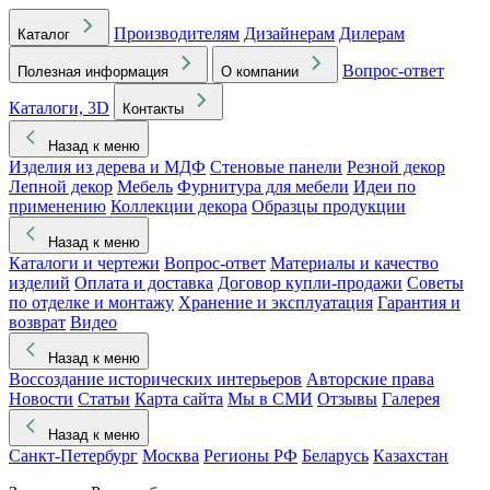
Производителям
Дизайнерам
Дилерам
Каталог
Вопрос-ответ
Полезная информация
О компании
Каталоги, 3D
Контакты
Назад к меню
Изделия из дерева и МДФ
Стеновые панели
Резной декор
Лепной декор
Мебель
Фурнитура для мебели
Идеи по
применению
Коллекции декора
Образцы продукции
Назад к меню
Каталоги и чертежи
Вопрос-ответ
Материалы и качество
изделий
Оплата и доставка
Договор купли-продажи
Советы
по отделке и монтажу
Хранение и эксплуатация
Гарантия и
возврат
Видео
Назад к меню
Воссоздание исторических интерьеров
Авторские права
Новости
Статьи
Карта сайта
Мы в СМИ
Отзывы
Галерея
Назад к меню
Санкт-Петербург
Москва
Регионы РФ
Беларусь
Казахстан