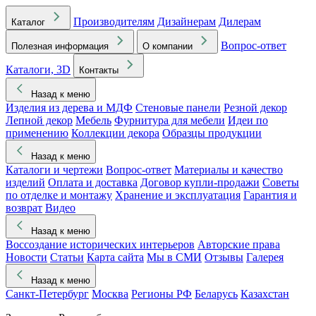
Производителям
Дизайнерам
Дилерам
Каталог
Вопрос-ответ
Полезная информация
О компании
Каталоги, 3D
Контакты
Назад к меню
Изделия из дерева и МДФ
Стеновые панели
Резной декор
Лепной декор
Мебель
Фурнитура для мебели
Идеи по
применению
Коллекции декора
Образцы продукции
Назад к меню
Каталоги и чертежи
Вопрос-ответ
Материалы и качество
изделий
Оплата и доставка
Договор купли-продажи
Советы
по отделке и монтажу
Хранение и эксплуатация
Гарантия и
возврат
Видео
Назад к меню
Воссоздание исторических интерьеров
Авторские права
Новости
Статьи
Карта сайта
Мы в СМИ
Отзывы
Галерея
Назад к меню
Санкт-Петербург
Москва
Регионы РФ
Беларусь
Казахстан